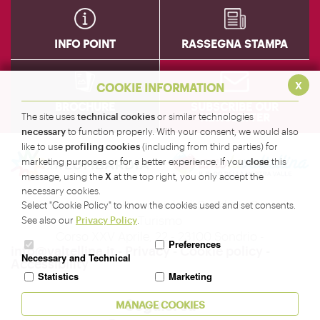
INFO POINT
RASSEGNA STAMPA
x
COOKIE INFORMATION
BROCHURE
SUBSCRIBE OUR
NEWSLETTER
technical cookies
The site uses
or similar technologies
necessary
to function properly. With your consent, we would also
profiling cookies
like to use
(including from third parties) for
close
marketing purposes or for a better experience. If you
this
X
message, using the
at the top right, you only accept the
necessary cookies.
Amministrazione Provinciale di Sondrio - Servizio
Select "Cookie Policy" to know the cookies used and set consents.
Turismo
Privacy Policy
See also our
.
Corso XXV Aprile, 22 - 23100 Sondrio -
Preferences
info@valtellina.it
-
Privacy
-
Cookie policy
-
Necessary and Technical
Accessibility
Statistics
Marketing
Seguici su
MANAGE COOKIES