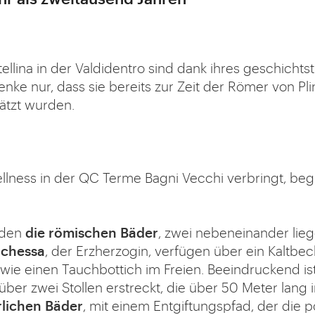
tellina in der Valdidentro sind dank ihres geschicht
nke nur, dass sie bereits zur Zeit der Römer von P
ätzt wurden.
lness in der QC Terme Bagni Vecchi verbringt, begi
lden
die römischen Bäder
, zwei nebeneinander lie
uchessa
, der Erzherzogin, verfügen über ein Kaltb
ie einen Tauchbottich im Freien. Beeindruckend is
h über zwei Stollen erstreckt, die über 50 Meter lan
rlichen Bäder
, mit einem Entgiftungspfad, der die p