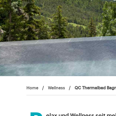
Home
/
Wellness
/
QC Thermalbad Bagn
Relax und Wellness seit m