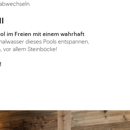
 abwechseln.
I
ol im Freien mit einem wahrhaft
malwasser dieses Pools entspannen,
, vor allem Steinböcke!
!