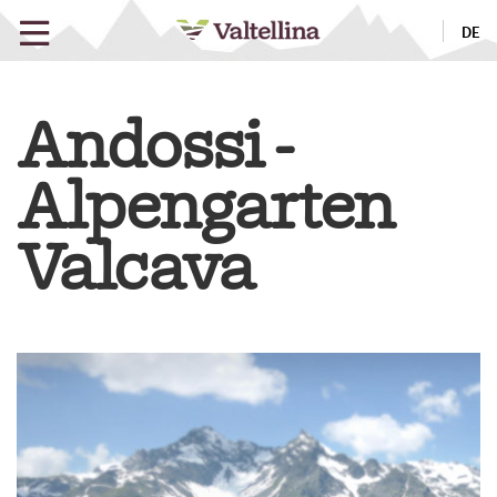
DE
Andossi -
Alpengarten
Valcava