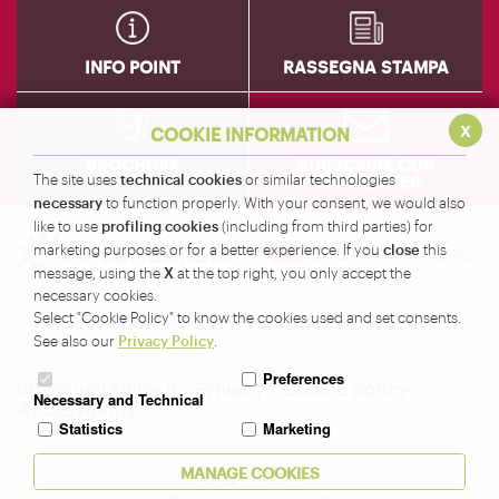
INFO POINT
RASSEGNA STAMPA
x
COOKIE INFORMATION
BROCHURE
SUBSCRIBE OUR
technical cookies
NEWSLETTER
The site uses
or similar technologies
necessary
to function properly. With your consent, we would also
profiling cookies
like to use
(including from third parties) for
close
marketing purposes or for a better experience. If you
this
X
message, using the
at the top right, you only accept the
necessary cookies.
Amministrazione Provinciale di Sondrio - Servizio
Select "Cookie Policy" to know the cookies used and set consents.
Turismo
Privacy Policy
See also our
.
Corso XXV Aprile, 22 - 23100 Sondrio -
Preferences
info@valtellina.it
-
Privacy
-
Cookie policy
-
Necessary and Technical
Accessibility
Statistics
Marketing
Seguici su
MANAGE COOKIES