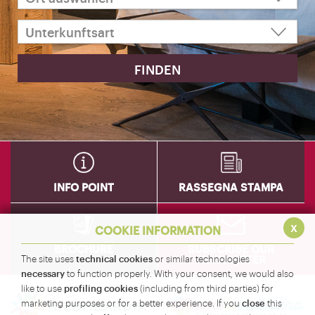
INFO POINT
RASSEGNA STAMPA
x
COOKIE INFORMATION
BROCHURE
SUBSCRIBE OUR
NEWSLETTER
technical cookies
The site uses
or similar technologies
necessary
to function properly. With your consent, we would also
profiling cookies
like to use
(including from third parties) for
close
marketing purposes or for a better experience. If you
this