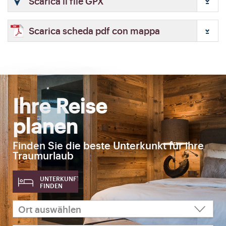
Scarica il file GPX
Scarica scheda pdf con mappa
Ihre Reise
planen
Finden Sie die beste Unterkunkt für ihre
Traumurlaub
UNTERKUNFT
FINDEN