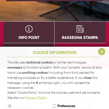
INFO POINT
RASSEGNA STAMPA
x
COOKIE INFORMATION
BROCHURE
SUBSCRIBE OUR
NEWSLETTER
technical cookies
The site uses
or similar technologies
necessary
to function properly. With your consent, we would also
profiling cookies
like to use
(including from third parties) for
close
marketing purposes or for a better experience. If you
this
X
message, using the
at the top right, you only accept the
necessary cookies.
Amministrazione Provinciale di Sondrio - Servizio
Select "Cookie Policy" to know the cookies used and set consents.
Turismo
Privacy Policy
See also our
.
Corso XXV Aprile, 22 - 23100 Sondrio -
Preferences
info@valtellina.it
-
Privacy
-
Cookie policy
-