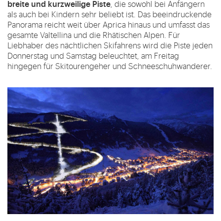
breite und kurzweilige Piste
, die sowohl bei Anfängern
als auch bei Kindern sehr beliebt ist. Das beeindruckende
Panorama reicht weit über Aprica hinaus und umfasst das
gesamte Valtellina und die Rhätischen Alpen. Für
Liebhaber des nächtlichen Skifahrens wird die Piste jeden
Donnerstag und Samstag beleuchtet, am Freitag
hingegen für Skitourengeher und Schneeschuhwanderer.