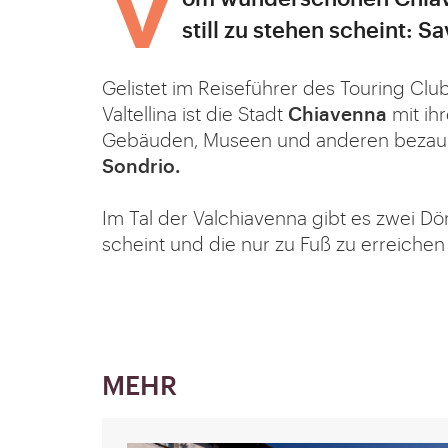
Vom wunderschönen Chiavenna zu zwei Dörfern, in denen die Zeit
still zu stehen scheint: 
Gelistet im Reiseführer des Touring Club 
Valtellina ist die Stadt
Chiavenna
mit ih
Gebäuden, Museen und anderen bezaub
Sondrio.
Im Tal der Valchiavenna gibt es zwei Dör
scheint und die nur zu Fuß zu erreich
MEHR