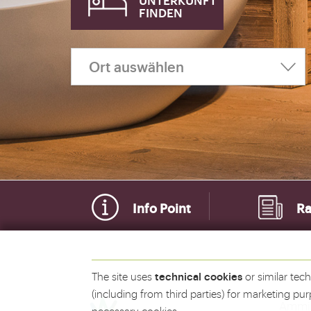
FINDEN
Info Point
Ra
technical cookies
The site uses
or similar tec
(including from third parties) for marketing pur
Ammin
necessary cookies.