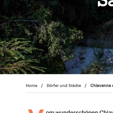
S
Home
/
Dörfer und Städte
/
Chiavenna e