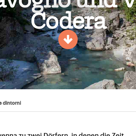
avogno und V
Codera
 dintorni