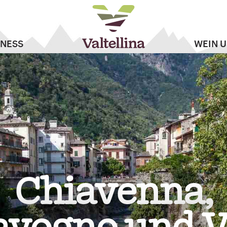
NESS
WEIN 
Chiavenna,