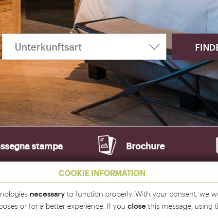
ssegna stampa
Brochure
COOKIE INFORMATION
necessary
hnologies
to function properly. With your consent, we wo
close
poses or for a better experience. If you
this message, using 
istrazione Provinciale di Sondrio - Servizio Turismo