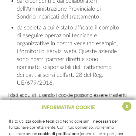
dai dipendenti e dai collaboratori
dell'Amministrazione Provinciale di
Sondrio incaricati del trattamento;
da società a cui è stato affidato il compito
di eseguire operazioni tecniche e
organizzative in nostra vece (ad esempio,
i fornitori di servizi web). Queste aziende
sono nostri partner diretti e sono
nominate Responsabili del Trattamento
dei dati, ai sensi dell’art. 28 del Reg.
UE/679/2016.
I dati acquisiti usando i cookie possono essere trasferiti
all'estero, ma non possono in nessun caso essere
x
INFORMATIVA COOKIE
venduti, trasmessi o diffusi a terzi.
cookie tecnici
necessari
Il sito utilizza
o tecnologie simili
per
funzionare correttamente. Con il tuo consenso, vorremmo
cookie di profilazione
utilizzare anche
(anche di terze parti) per