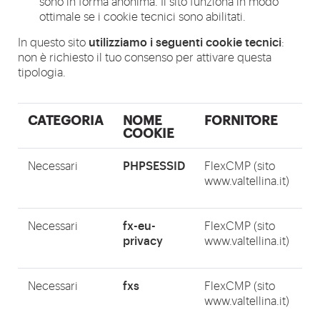
sono in forma anonima. Il sito funziona in modo
ottimale se i cookie tecnici sono abilitati.
utilizziamo i seguenti cookie tecnici
In questo sito
:
non è richiesto il tuo consenso per attivare questa
tipologia.
CATEGORIA
NOME
FORNITORE
T
COOKIE
PHPSESSID
Necessari
FlexCMP (sito
H
www.valtellina.it)
fx-eu-
Necessari
FlexCMP (sito
H
privacy
www.valtellina.it)
fxs
Necessari
FlexCMP (sito
H
www.valtellina.it)