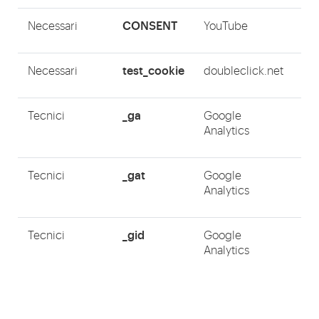
CONSENT
Necessari
YouTube
H
test_cookie
Necessari
doubleclick.net
H
_ga
Tecnici
Google
H
Analytics
_gat
Tecnici
Google
H
Analytics
_gid
Tecnici
Google
H
Analytics