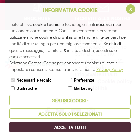
x
INFORMATIVA COOKIE
BROCHURE
ISCRIVITI ALLA NOSTRA
NEWSLETTER
cookie tecnici
necessari
Il sito utilizza
o tecnologie simili
per
funzionare correttamente. Con il tuo consenso, vorremmo
cookie di profilazione
utilizzare anche
(anche di terze parti) per
Amministrazione
chiudi
finalità di marketing o per una migliore esperienza. Se
Provinciale di Sondrio -
X
questo messaggio, tramite la
in alto a destra, accetti solo i
Servizio Turismo
cookie necessari.
Corso XXV Aprile, 22 -
Seleziona Gestisci Cookie per conoscere i cookie utilizzati e
23100 Sondrio -
Privacy Policy
impostare i consensi. Consulta anche la nostra
.
info@valtellina.it
-
Necessari e tecnici
Preferenze
Privacy
-
Cookie policy
-
Accessibilità
Statistiche
Marketing
Seguici su
GESTISCI COOKIE
ACCETTA SOLO I SELEZIONATI
ACCETTA TUTTI