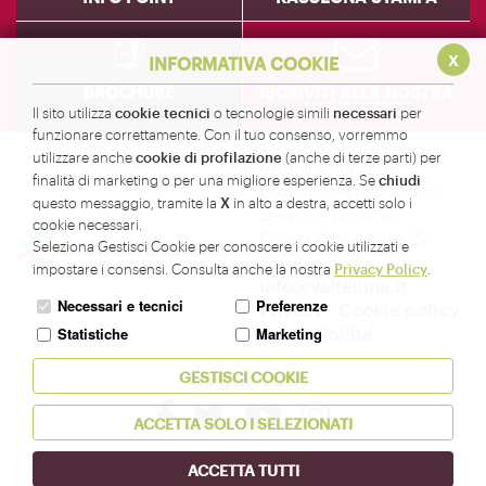
x
INFORMATIVA COOKIE
BROCHURE
ISCRIVITI ALLA NOSTRA
NEWSLETTER
cookie tecnici
necessari
Il sito utilizza
o tecnologie simili
per
funzionare correttamente. Con il tuo consenso, vorremmo
cookie di profilazione
utilizzare anche
(anche di terze parti) per
Amministrazione
chiudi
finalità di marketing o per una migliore esperienza. Se
Provinciale di Sondrio -
X
questo messaggio, tramite la
in alto a destra, accetti solo i
Servizio Turismo
cookie necessari.
Corso XXV Aprile, 22 -
Seleziona Gestisci Cookie per conoscere i cookie utilizzati e
23100 Sondrio -
Privacy Policy
impostare i consensi. Consulta anche la nostra
.
info@valtellina.it
-
Necessari e tecnici
Preferenze
Privacy
-
Cookie policy
-
Accessibilità
Statistiche
Marketing
Seguici su
GESTISCI COOKIE
ACCETTA SOLO I SELEZIONATI
ACCETTA TUTTI