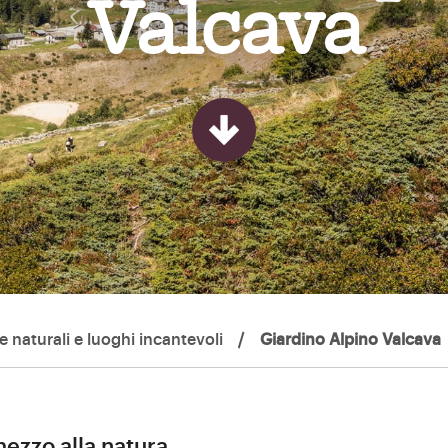
Valcava
ve naturali e luoghi incantevoli
/
Giardino Alpino Valcava
mezzo alla natura