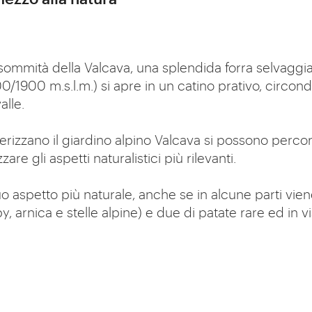
a sommità della Valcava, una splendida forra selvaggi
0/1900 m.s.l.m.) si apre in un catino prativo, circo
alle.
erizzano il giardino alpino Valcava si possono percor
e gli aspetti naturalistici più rilevanti.
 aspetto più naturale, anche se in alcune parti viene 
, arnica e stelle alpine) e due di patate rare ed in vi