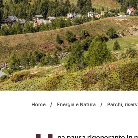
Home
/
Energia e Natura
/
Parchi, riser
Una pausa rigenerante in 