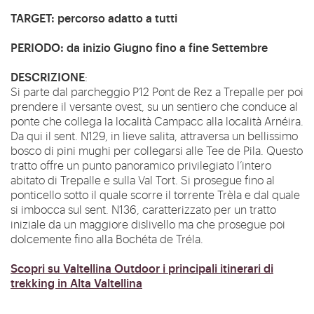
TARGET
:
percorso adatto a tutti
PERIODO
:
da inizio Giugno fino a fine Settembre
DESCRIZIONE
:
Si parte dal parcheggio P12 Pont de Rez a Trepalle per poi
prendere il versante ovest, su un sentiero che conduce al
ponte che collega la località Campacc alla località Arnéira.
Da qui il sent. N129, in lieve salita, attraversa un bellissimo
bosco di pini mughi per collegarsi alle Tee de Pila. Questo
tratto offre un punto panoramico privilegiato l’intero
abitato di Trepalle e sulla Val Tort. Si prosegue fino al
ponticello sotto il quale scorre il torrente Trèla e dal quale
si imbocca sul sent. N136, caratterizzato per un tratto
iniziale da un maggiore dislivello ma che prosegue poi
dolcemente fino alla Bochéta de Tréla.
Scopri su Valtellina Outdoor i principali itinerari di
trekking in Alta Valtellina