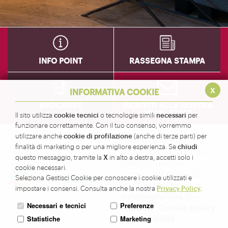
INFO POINT
RASSEGNA STAMPA
x
INFORMATIVA COOKIE
BROCHURE
ISCRIVITI ALLA NOSTRA
NEWSLETTER
cookie tecnici
necessari
Il sito utilizza
o tecnologie simili
per
funzionare correttamente. Con il tuo consenso, vorremmo
cookie di profilazione
utilizzare anche
(anche di terze parti) per
Amministrazione
chiudi
finalità di marketing o per una migliore esperienza. Se
Provinciale di Sondrio -
X
questo messaggio, tramite la
in alto a destra, accetti solo i
Servizio Turismo
cookie necessari.
Corso XXV Aprile, 22 -
Seleziona Gestisci Cookie per conoscere i cookie utilizzati e
23100 Sondrio -
Privacy Policy
impostare i consensi. Consulta anche la nostra
.
info@valtellina.it
-
Necessari e tecnici
Preferenze
Privacy
-
Cookie policy
-
Accessibilità
Statistiche
Marketing