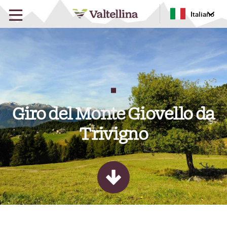
Italiano
Giro del Monte Giovello da
Trivigno