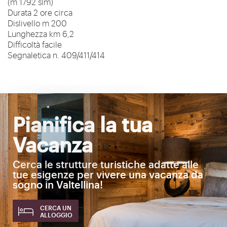
(m 1792 slm)
Durata 2 ore circa
Dislivello m 200
Lunghezza km 6,2
Difficoltà facile
Segnaletica n. 409/411/414
Pianifica la tua
Vacanza
Cerca le strutture turistiche adatte alle
tue esigenze per vivere una vacanza da
sogno in Valtellina!
CERCA UN
ALLOGGIO