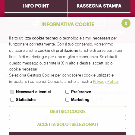
INFO POINT
RASSEGNA STAMPA
x
INFORMATIVA COOKIE
BROCHURE
ISCRIVITI ALLA NOSTRA
NEWSLETTER
cookie tecnici
necessari
Il sito utilizza
o tecnologie simili
per
funzionare correttamente. Con il tuo consenso, vorremmo
cookie di profilazione
utilizzare anche
(anche di terze parti) per
Amministrazione
chiudi
finalità di marketing o per una migliore esperienza. Se
Provinciale di Sondrio -
X
questo messaggio, tramite la
in alto a destra, accetti solo i
Servizio Turismo
cookie necessari.
Corso XXV Aprile, 22 -
Seleziona Gestisci Cookie per conoscere i cookie utilizzati e
23100 Sondrio -
Privacy Policy
impostare i consensi. Consulta anche la nostra
.
info@valtellina.it
-
Necessari e tecnici
Preferenze
Privacy
-
Cookie policy
-
Accessibilità
Statistiche
Marketing
Seguici su
GESTISCI COOKIE
ACCETTA SOLO I SELEZIONATI