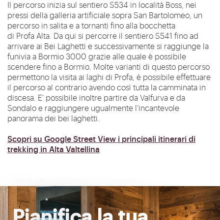
Il percorso inizia sul sentiero S534 in località Boss, nei
pressi della galleria artificiale sopra San Bartolomeo, un
percorso in salita e a tornanti fino alla bocchetta
di
Profa
Alta. Da qui si percorre il sentiero S541 fino ad
arrivare ai Bei Laghetti e successivamente
si
raggiunge
la
funivia a Bormio 3000 grazie alle quale è possibile
scendere fino a Bormio. Molte varianti di questo percorso
permett
ono
la visita ai laghi di Profa, è possibile effettuare
il percorso al contrario avendo così tutta la camminata in
discesa.
E'
possibile inoltre partire da Valfurva e da
Sondalo e raggiungere ugualmente l'incantevole
panorama dei bei laghetti.
Scopri su Google Street View i principali itinerari di
trekking in Alta Valtellina
Pianifica la tua