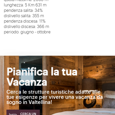
lunghezza: 5 Km 631 m
pendenza salita: 34%
dislivello salita: 355 m
pendenza discesa: 11%
dislivello discesa: 366 m
periodo: giugno - ottobre
Pianifica la tua
Vacanza
Cerca le strutture turistiche adatte alle
tue esigenze per vivere una vacanza da
sogno in Valtellina!
CERCA UN