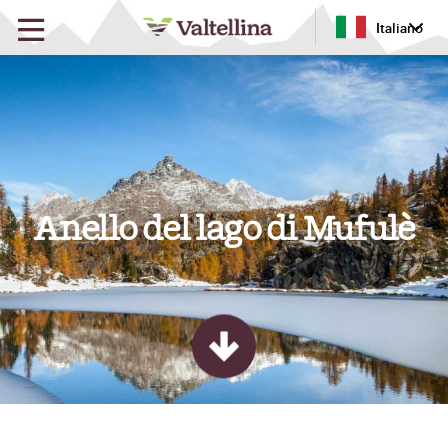
Italiano
Anello del lago di Mufulè