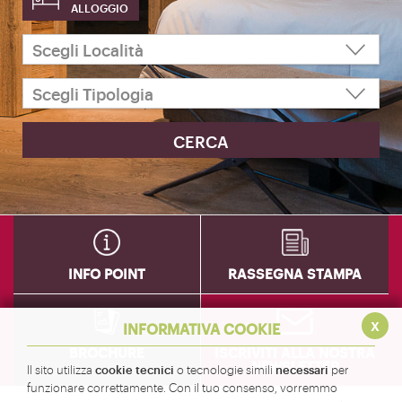
ALLOGGIO
INFO POINT
RASSEGNA STAMPA
x
INFORMATIVA COOKIE
BROCHURE
ISCRIVITI ALLA NOSTRA
NEWSLETTER
cookie tecnici
necessari
Il sito utilizza
o tecnologie simili
per
funzionare correttamente. Con il tuo consenso, vorremmo