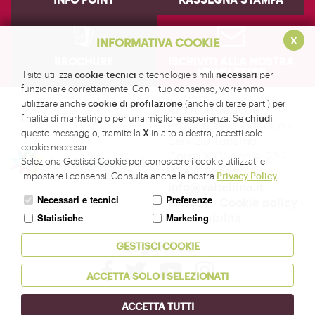
x
INFORMATIVA COOKIE
BROCHURE
ISCRIVITI ALLA NOSTRA
NEWSLETTER
cookie tecnici
necessari
Il sito utilizza
o tecnologie simili
per
funzionare correttamente. Con il tuo consenso, vorremmo
cookie di profilazione
utilizzare anche
(anche di terze parti) per
Amministrazione
chiudi
finalità di marketing o per una migliore esperienza. Se
Provinciale di Sondrio -
X
questo messaggio, tramite la
in alto a destra, accetti solo i
Servizio Turismo
cookie necessari.
Corso XXV Aprile, 22 -
Seleziona Gestisci Cookie per conoscere i cookie utilizzati e
23100 Sondrio -
Privacy Policy
impostare i consensi. Consulta anche la nostra
.
info@valtellina.it
-
Necessari e tecnici
Preferenze
Privacy
-
Cookie policy
-
Accessibilità
Statistiche
Marketing
Seguici su
GESTISCI COOKIE
ACCETTA SOLO I SELEZIONATI
ACCETTA TUTTI