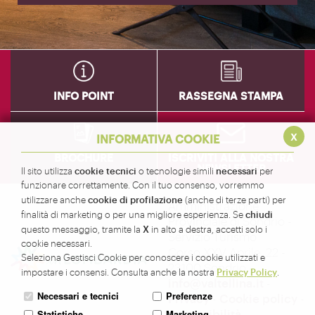
INFO POINT
RASSEGNA STAMPA
x
INFORMATIVA COOKIE
BROCHURE
ISCRIVITI ALLA NOSTRA
NEWSLETTER
cookie tecnici
necessari
Il sito utilizza
o tecnologie simili
per
funzionare correttamente. Con il tuo consenso, vorremmo
cookie di profilazione
utilizzare anche
(anche di terze parti) per
Amministrazione
chiudi
finalità di marketing o per una migliore esperienza. Se
Provinciale di Sondrio -
X
questo messaggio, tramite la
in alto a destra, accetti solo i
Servizio Turismo
cookie necessari.
Corso XXV Aprile, 22 -
Seleziona Gestisci Cookie per conoscere i cookie utilizzati e
23100 Sondrio -
Privacy Policy
impostare i consensi. Consulta anche la nostra
.
info@valtellina.it
-
Necessari e tecnici
Preferenze
Privacy
-
Cookie policy
-
Accessibilità
Statistiche
Marketing