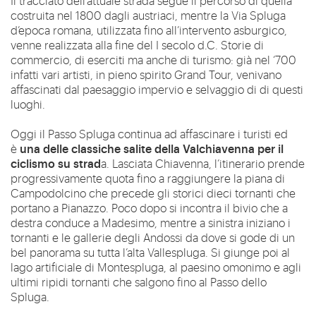
Il tracciato dell’attuale strada segue il percorso di quella
costruita nel 1800 dagli austriaci, mentre la Via Spluga
d’epoca romana, utilizzata fino all’intervento asburgico,
venne realizzata alla fine del I secolo d.C. Storie di
commercio, di eserciti ma anche di turismo: già nel ‘700
infatti vari artisti, in pieno spirito Grand Tour, venivano
affascinati dal paesaggio impervio e selvaggio di di questi
luoghi.
Oggi il Passo Spluga continua ad affascinare i turisti ed
una delle classiche salite della Valchiavenna per il
è
ciclismo su strad
a. Lasciata Chiavenna, l’itinerario prende
progressivamente quota fino a raggiungere la piana di
Campodolcino che precede gli storici dieci tornanti che
portano a Pianazzo. Poco dopo si incontra il bivio che a
destra conduce a Madesimo, mentre a sinistra iniziano i
tornanti e le gallerie degli Andossi da dove si gode di un
bel panorama su tutta l’alta Vallespluga. Si giunge poi al
lago artificiale di Montespluga, al paesino omonimo e agli
ultimi ripidi tornanti che salgono fino al Passo dello
Spluga.