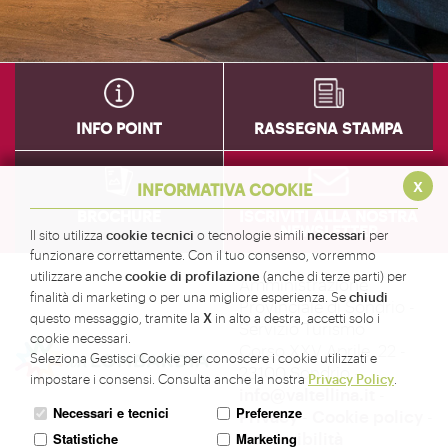
INFO POINT
RASSEGNA STAMPA
x
INFORMATIVA COOKIE
BROCHURE
ISCRIVITI ALLA NOSTRA
NEWSLETTER
cookie tecnici
necessari
Il sito utilizza
o tecnologie simili
per
funzionare correttamente. Con il tuo consenso, vorremmo
cookie di profilazione
utilizzare anche
(anche di terze parti) per
Amministrazione
chiudi
finalità di marketing o per una migliore esperienza. Se
Provinciale di Sondrio -
X
questo messaggio, tramite la
in alto a destra, accetti solo i
Servizio Turismo
cookie necessari.
Corso XXV Aprile, 22 -
Seleziona Gestisci Cookie per conoscere i cookie utilizzati e
23100 Sondrio -
Privacy Policy
impostare i consensi. Consulta anche la nostra
.
info@valtellina.it
-
Necessari e tecnici
Preferenze
Privacy
-
Cookie policy
-
Accessibilità
Statistiche
Marketing