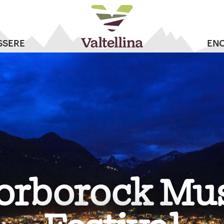
SSERE
EN
orborock Mus