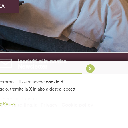
Iscriviti alla nostra
Newsletter
x
cookie di
rremmo utilizzare anche
X
gio, tramite la
in alto a destra, accetti
- Servizio Turismo
y Policy
.
nfo@valtellina.it
-
Privacy
-
Cookie policy