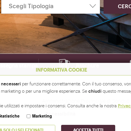
ssegna stampa
Brochure
INFORMATIVA COOKIE
necessari
i
per funzionare correttamente. Con il tuo consenso, vo
chiudi
 di marketing o per una migliore esperienza. Se
questo messag
Amministrazione Provinciale di Sondrio 
Privac
e utilizzati e impostare i consensi. Consulta anche la nostra
Corso XXV Aprile, 22 - 23100 Sondrio -
i
-
Accessibilità
Statistiche
Marketing
A SOLO I SELEZIONATI
ACCETTA TUTTI