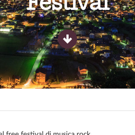
Festival
l free festival di musica rock