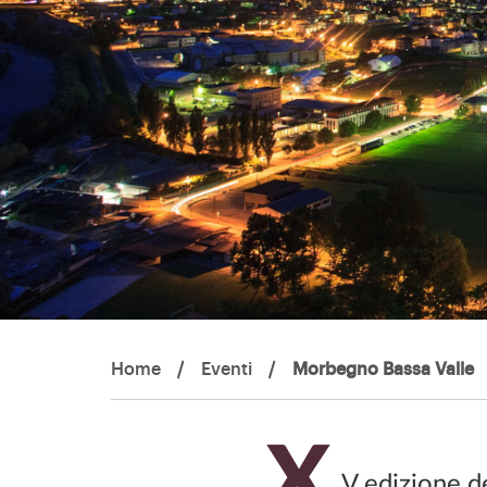
Home
/
Eventi
/
Morbegno Bassa Valle
X
V edizione de