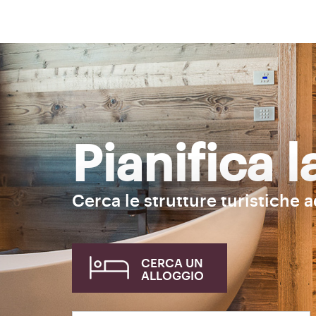
Pianifica 
Cerca le strutture turistiche 
CERCA UN
ALLOGGIO