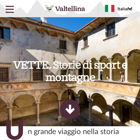
Italiano
VETTE. Storie di sport e
montagne
U
n grande viaggio nella storia