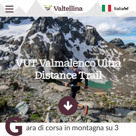
Italiano
VUT Valmalenco Ultra
Distance Trail
G
ara di corsa in montagna su 3