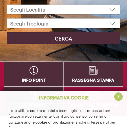
INFO POINT
RASSEGNA STAMPA
x
INFORMATIVA COOKIE
BROCHURE
ISCRIVITI ALLA NOSTRA
NEWSLETTER
cookie tecnici
necessari
Il sito utilizza
o tecnologie simili
per
funzionare correttamente. Con il tuo consenso, vorremmo
cookie di profilazione
utilizzare anche
(anche di terze parti) per
Amministrazione