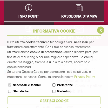
INFO POINT
RASSEGNA STAMPA
x
INFORMATIVA COOKIE
BROCHURE
ISCRIVITI ALLA NOSTRA
NEWSLETTER
cookie tecnici
necessari
Il sito utilizza
o tecnologie simili
per
funzionare correttamente. Con il tuo consenso, vorremmo
cookie di profilazione
utilizzare anche
(anche di terze parti) per
Amministrazione
chiudi
finalità di marketing o per una migliore esperienza. Se
Provinciale di Sondrio -
X
questo messaggio, tramite la
in alto a destra, accetti solo i
Servizio Turismo
cookie necessari.
Corso XXV Aprile, 22 -
Seleziona Gestisci Cookie per conoscere i cookie utilizzati e
23100 Sondrio -
Privacy Policy
impostare i consensi. Consulta anche la nostra
.
info@valtellina.it
-
Necessari e tecnici
Preferenze
Privacy
-
Cookie policy
-
Accessibilità
Statistiche
Marketing
Seguici su
GESTISCI COOKIE