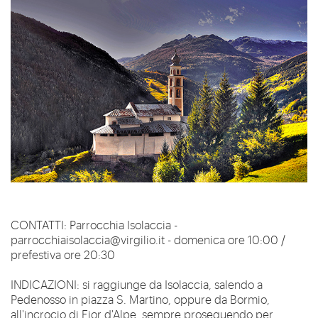
CONTATTI
:
Parrocchia Isolaccia -
parrocchiaisolaccia@virgilio.it - domenica ore 10:00 /
prefestiva ore 20:30
INDICAZIONI
:
si raggiunge da Isolaccia, salendo a
Pedenosso in piazza S. Martino, oppure da Bormio,
all'incrocio di Fior d'Alpe, sempre proseguendo per