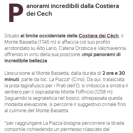
Panorami incredibili dalla Costiera
dei Cech
al limite occidentale della
Costiera dei Cèch
Situato
, il
Monte Bassetta (1746 m) si affaccia col suo profilo
arrotondato su Alto Lario, Catena Orobica e Valchiavenna,
mpi panorami di
offrendo in virtù della sua posizione a
incredibile bellezza
.
2 ore e 30
L'escursione al Monte Bassetta, dalla durata di
minuti
, parte da loc. La Piazza* (Cino). Da qui, tralasciata
la pista tagliafuoco per i Prati dell’O, si imbocca a sinistra il
sentiero per il soprastante Monte Foffricio (1258 m).
Seguendo la segnaletica nel bosco, oltrepassata questa
modesta elevazione, si percorre il suggestivo crinale fino
al culmine del Monte Bassetta.
*per raggiungere La Piazza bisogna percorrere la strada
consortile richiedendo un permesso rilasciato dal