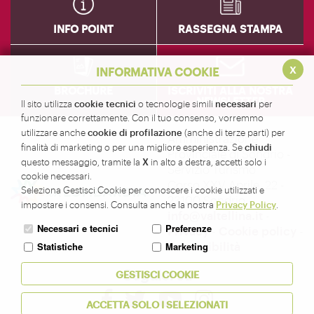
INFO POINT
RASSEGNA STAMPA
x
INFORMATIVA COOKIE
BROCHURE
ISCRIVITI ALLA NOSTRA
NEWSLETTER
cookie tecnici
necessari
Il sito utilizza
o tecnologie simili
per
funzionare correttamente. Con il tuo consenso, vorremmo
cookie di profilazione
utilizzare anche
(anche di terze parti) per
Amministrazione
chiudi
finalità di marketing o per una migliore esperienza. Se
Provinciale di Sondrio -
X
questo messaggio, tramite la
in alto a destra, accetti solo i
Servizio Turismo
cookie necessari.
Corso XXV Aprile, 22 -
Seleziona Gestisci Cookie per conoscere i cookie utilizzati e
23100 Sondrio -
Privacy Policy
impostare i consensi. Consulta anche la nostra
.
info@valtellina.it
-
Necessari e tecnici
Preferenze
Privacy
-
Cookie policy
-
Accessibilità
Statistiche
Marketing
Seguici su
GESTISCI COOKIE
ACCETTA SOLO I SELEZIONATI