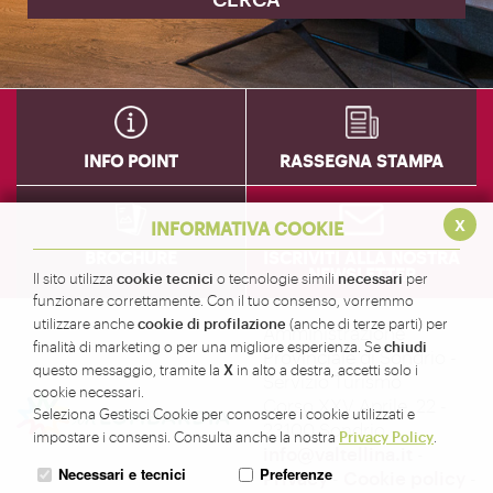
INFO POINT
RASSEGNA STAMPA
x
INFORMATIVA COOKIE
BROCHURE
ISCRIVITI ALLA NOSTRA
NEWSLETTER
cookie tecnici
necessari
Il sito utilizza
o tecnologie simili
per
funzionare correttamente. Con il tuo consenso, vorremmo
cookie di profilazione
utilizzare anche
(anche di terze parti) per
Amministrazione
chiudi
finalità di marketing o per una migliore esperienza. Se
Provinciale di Sondrio -
X
questo messaggio, tramite la
in alto a destra, accetti solo i
Servizio Turismo
cookie necessari.
Corso XXV Aprile, 22 -
Seleziona Gestisci Cookie per conoscere i cookie utilizzati e
23100 Sondrio -
Privacy Policy
impostare i consensi. Consulta anche la nostra
.
info@valtellina.it
-
Necessari e tecnici
Preferenze
Privacy
-
Cookie policy
-