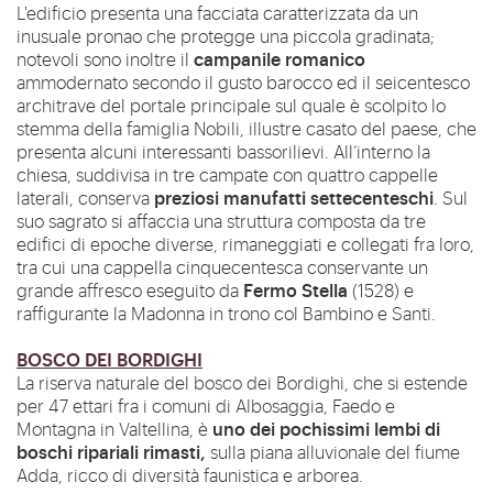
L'edificio presenta una facciata caratterizzata da un
inusuale pronao che protegge una piccola gradinata;
campanile romanico
notevoli sono inoltre il
ammodernato secondo il gusto barocco ed il seicentesco
architrave del portale principale sul quale è scolpito lo
stemma della famiglia Nobili, illustre casato del paese, che
presenta alcuni interessanti bassorilievi. All‘interno la
chiesa, suddivisa in tre campate con quattro cappelle
preziosi manufatti settecenteschi
laterali, conserva
. Sul
suo sagrato si affaccia una struttura composta da tre
edifici di epoche diverse, rimaneggiati e collegati fra loro,
tra cui una cappella cinquecentesca conservante un
Fermo Stella
grande affresco eseguito da
(1528) e
raffigurante la Madonna in trono col Bambino e Santi.
BOSCO DEI BORDIGHI
La riserva naturale del bosco dei Bordighi, che si estende
per 47 ettari fra i comuni di Albosaggia, Faedo e
uno dei pochissimi lembi di
Montagna in Valtellina, è
boschi ripariali rimasti,
sulla piana alluvionale del fiume
Adda, ricco di diversità faunistica e arborea.