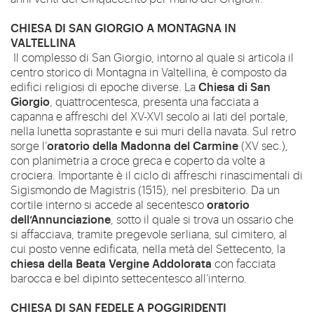
CHIESA DI SAN GIORGIO A MONTAGNA IN
VALTELLINA
Il complesso di San Giorgio, intorno al quale si articola il
centro storico di Montagna in Valtellina, è composto da
Chiesa di San
edifici religiosi di epoche diverse. La
Giorgio
, quattrocentesca, presenta una facciata a
capanna e affreschi del XV-XVI secolo ai lati del portale,
nella lunetta soprastante e sui muri della navata. Sul retro
oratorio della Madonna del Carmine
sorge l’
(XV sec.),
con planimetria a croce greca e coperto da volte a
crociera. Importante è il ciclo di affreschi rinascimentali di
Sigismondo de Magistris (1515), nel presbiterio. Da un
oratorio
cortile interno si accede al secentesco
dell’Annunciazione
, sotto il quale si trova un ossario che
si affacciava, tramite pregevole serliana, sul cimitero, al
cui posto venne edificata, nella metà del Settecento, la
chiesa della Beata Vergine Addolorata
con facciata
barocca e bel dipinto settecentesco all’interno.
CHIESA DI SAN FEDELE A POGGIRIDENTI