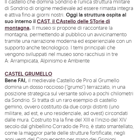
Il castello che domina Sondrio è l’unica struttura militare
di Sondrio di origine medievale ad essere rimasta integra
Oggi la struttura ospita al
e attiva fino ai giorni nostri.
suo interno il
CAST, il CAstello delle STorie di
montagna
.
Il museo si propone di raccontare la
montagna, permettendo al pubblico un avvicinamento
tramite una narrazione moderna ed esperienziale con un
supporto anche tecnologico. I temi principali che
vengono sviluppati nel museo sono racchiusi in tre
A: Arrampicata, Alpinismo e Ambiente
CASTEL GRUMELLO
Bene FAI,
il medievale Castello de Piro al Grumello
domina un dosso roccioso (“grumo”) terrazzato, in una
posizione strategica sul versante solivo a pochi chilometri
da Sondrio. Si tratta di un raro esempio di castello
gemino, ovvero costituito da due corpi distinti (uno
militare, ad est, e uno residenziale, ad ovest) circondati
dalle mura. Costruito tra la fine del XIII e l’inizio del XIV
secolo dal ghibellino Corrado de Piro, è stato smantellato,
come la maggior parte delle strutture fortificate, negli
anni venti del Cinquecento per mano dei Grigioni.