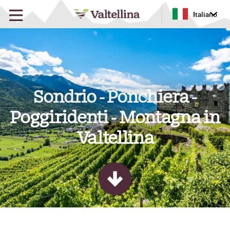
Italiano
Sondrio - Ponchiera -
Poggiridenti - Montagna in
Valtellina