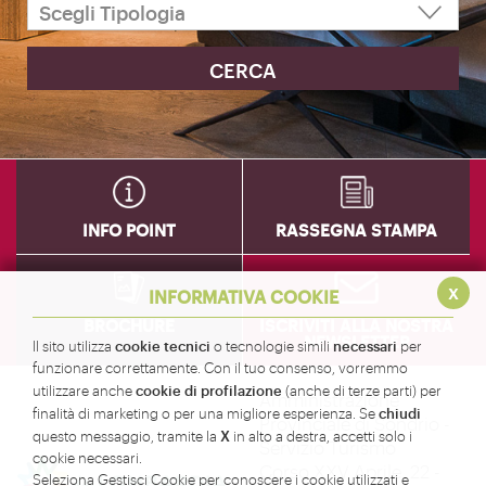
INFO POINT
RASSEGNA STAMPA
x
INFORMATIVA COOKIE
BROCHURE
ISCRIVITI ALLA NOSTRA
NEWSLETTER
cookie tecnici
necessari
Il sito utilizza
o tecnologie simili
per
funzionare correttamente. Con il tuo consenso, vorremmo
cookie di profilazione
utilizzare anche
(anche di terze parti) per
Amministrazione
chiudi
finalità di marketing o per una migliore esperienza. Se
Provinciale di Sondrio -
X
questo messaggio, tramite la
in alto a destra, accetti solo i
Servizio Turismo
cookie necessari.
Corso XXV Aprile, 22 -
Seleziona Gestisci Cookie per conoscere i cookie utilizzati e