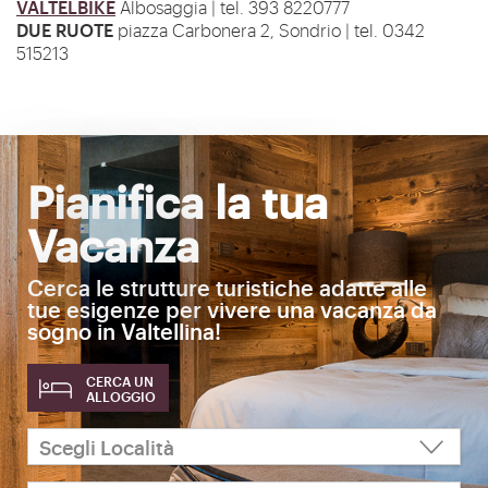
VALTELBIKE
Albosaggia | tel. 393 8220777
DUE RUOTE
piazza Carbonera 2, Sondrio | tel. 0342
515213
Pianifica la tua
Vacanza
Cerca le strutture turistiche adatte alle
tue esigenze per vivere una vacanza da
sogno in Valtellina!
CERCA UN
ALLOGGIO