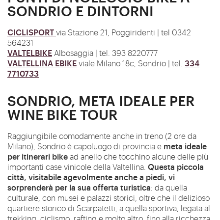
SONDRIO E DINTORNI
CICLISPORT
via Stazione 21,
Poggiridenti | tel 0342
564231
VALTELBIKE
Albosaggia | tel. 393 8220777
VALTELLINA EBIKE
334
viale Milano 18c, Sondrio | tel.
7710733
SONDRIO, META IDEALE PER
WINE BIKE TOUR
Raggiungibile comodamente anche in treno (2 ore da
meta ideale
Milano), Sondrio è capoluogo di provincia e
per itinerari bike
ad anello che tocchino alcune delle più
Questa piccola
importanti case vinicole della Valtellina.
città, visitabile agevolmente anche a piedi, vi
sorprenderà per la sua offerta turistica
: da quella
culturale, con musei e palazzi storici, oltre che il delizioso
quartiere storico di Scarpatetti, a quella sportiva, legata al
trekking, ciclismo, rafting e molto altro, fino alla ricchezza