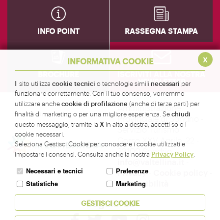
INFO POINT
RASSEGNA STAMPA
x
INFORMATIVA COOKIE
BROCHURE
ISCRIVITI ALLA NOSTRA
NEWSLETTER
cookie tecnici
necessari
Il sito utilizza
o tecnologie simili
per
funzionare correttamente. Con il tuo consenso, vorremmo
cookie di profilazione
utilizzare anche
(anche di terze parti) per
Amministrazione
chiudi
finalità di marketing o per una migliore esperienza. Se
Provinciale di Sondrio -
X
questo messaggio, tramite la
in alto a destra, accetti solo i
Servizio Turismo
cookie necessari.
Corso XXV Aprile, 22 -
Seleziona Gestisci Cookie per conoscere i cookie utilizzati e
23100 Sondrio -
Privacy Policy
impostare i consensi. Consulta anche la nostra
.
info@valtellina.it
-
Necessari e tecnici
Preferenze
Privacy
-
Cookie policy
-
Accessibilità
Statistiche
Marketing
Seguici su
GESTISCI COOKIE