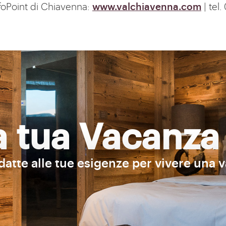
nfoPoint di Chiavenna:
www.valchiavenna.com
| tel
la tua Vacanza
adatte alle tue esigenze per vivere una 