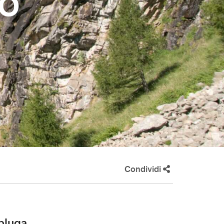
go
Condividi
Spluga