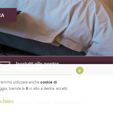
Iscriviti alla nostra
Newsletter
x
cookie di
rremmo utilizzare anche
X
gio, tramite la
in alto a destra, accetti
- Servizio Turismo
y Policy
.
nfo@valtellina.it
-
Privacy
-
Cookie policy