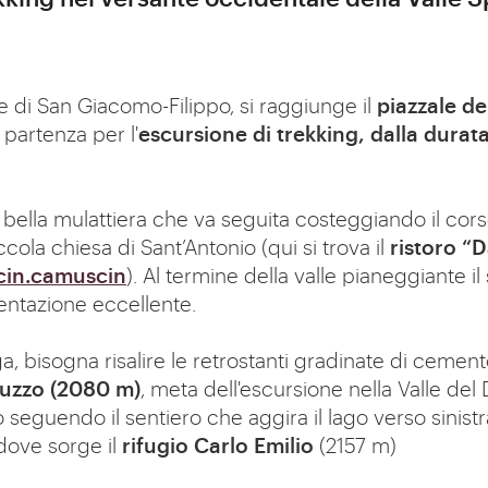
di San Giacomo-Filippo, si raggiunge il
piazzale del
 partenza per l'
escursione di trekking, dalla durata
 bella mulattiera che va seguita costeggiando il cor
ccola chiesa di Sant’Antonio (qui si trova il
ristoro “
cin.camuscin
). Al termine della valle pianeggiante il
entazione eccellente.
ga, bisogna risalire le retrostanti gradinate di cem
ruzzo (2080 m)
, meta dell'escursione nella Valle del
 seguendo il sentiero che aggira il lago verso sinist
 dove sorge il
rifugio Carlo Emilio
(2157 m)