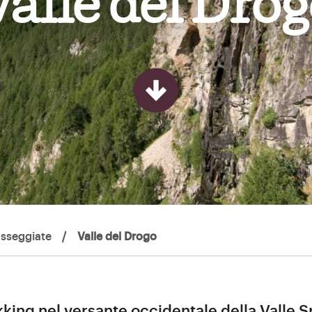
alle del Dro
asseggiate
/
Valle del Drogo
kking nel versante occidentale della Valle 