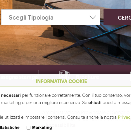
ssegna stampa
Brochure
INFORMATIVA COOKIE
necessari
i
per funzionare correttamente. Con il tuo consenso, vo
chiudi
 di marketing o per una migliore esperienza. Se
questo messag
Amministrazione Provinciale di Sondrio 
Privac
e utilizzati e impostare i consensi. Consulta anche la nostra
Corso XXV Aprile, 22 - 23100 Sondrio -
i
-
Accessibilità
Statistiche
Marketing