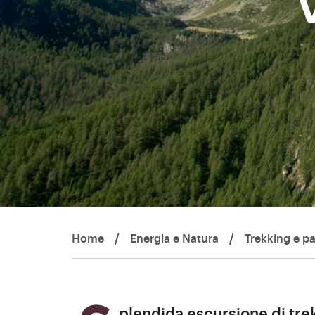
V
Home
/
Energia e Natura
/
Trekking e p
Splendida escursione di tre