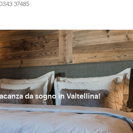
. 0343 37485
vacanza da sogno in Valtellina!