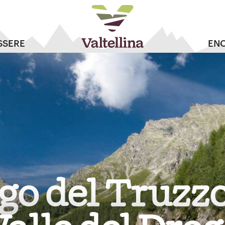
SSERE
EN
go del Truzzo