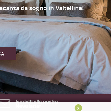
vacanza da sogno in Valtellina!
Iscriviti alla nostra
Newsletter
x