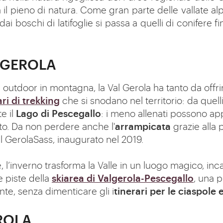
 fa il pieno di natura. Come gran parte delle vallate a
 dai boschi di latifoglie si passa a quelli di conifere 
L GEROLA
tà outdoor in montagna, la Val Gerola ha tanto da offri
ari di trekking
che si snodano nel territorio: da quelli
e il
Lago di Pescegallo
: i meno allenati possono app
itto. Da non perdere anche l'
arrampicata
grazie alla 
il GerolaSass, inaugurato nel 2019.
 l’inverno trasforma la Valle in un luogo magico, inca
e piste della
skiarea di Valgerola-Pescegallo
, una 
te, senza dimenticare gli i
tinerari per le ciaspole 
ROLA