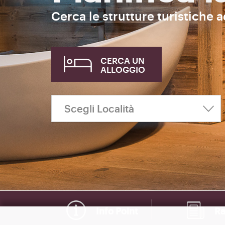
Cerca le strutture turistiche 
CERCA UN
ALLOGGIO
Info Point
Ra