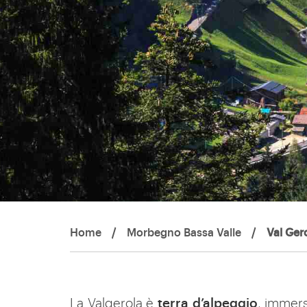
Home
/
Morbegno Bassa Valle
/
Val Ger
La Valgerola è
terra d’alpeggio
, immers