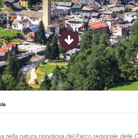
ola
a nella natura rigogliosa del Parco regionale delle O