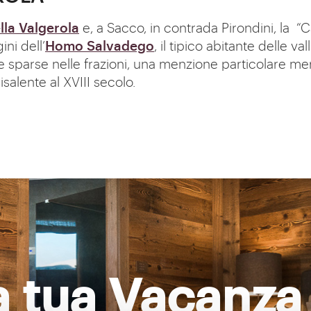
la Valgerola
e, a Sacco, in contrada Pirondini, la “C
ni dell’
Homo Salvadego
, il tipico abitante delle va
ole sparse nelle frazioni, una menzione particolare me
risalente al XVIII secolo.
la tua Vacanza