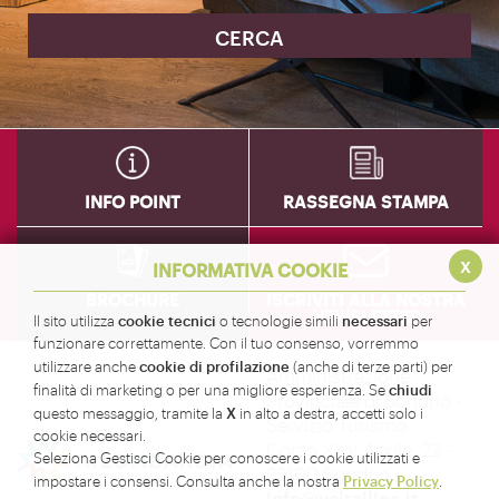
INFO POINT
RASSEGNA STAMPA
x
INFORMATIVA COOKIE
BROCHURE
ISCRIVITI ALLA NOSTRA
NEWSLETTER
cookie tecnici
necessari
Il sito utilizza
o tecnologie simili
per
funzionare correttamente. Con il tuo consenso, vorremmo
cookie di profilazione
utilizzare anche
(anche di terze parti) per
Amministrazione
chiudi
finalità di marketing o per una migliore esperienza. Se
Provinciale di Sondrio -
X
questo messaggio, tramite la
in alto a destra, accetti solo i
Servizio Turismo
cookie necessari.
Corso XXV Aprile, 22 -
Seleziona Gestisci Cookie per conoscere i cookie utilizzati e
23100 Sondrio -
Privacy Policy
impostare i consensi. Consulta anche la nostra
.
info@valtellina.it
-