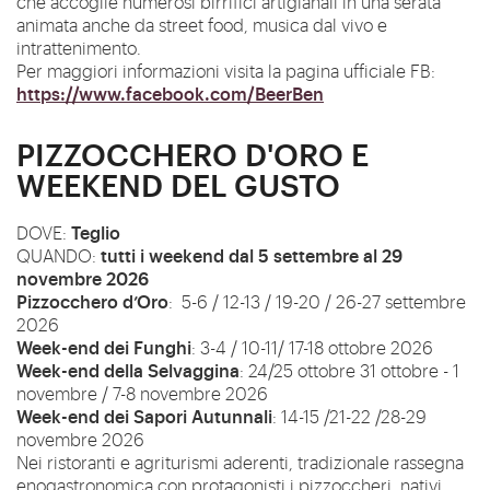
che accoglie numerosi
birrifici artigianali
in una serata
animata anche da street food, musica dal vivo e
intrattenimento.
Per maggiori informazioni visita la pagina ufficiale FB:
https://www.facebook.com/BeerBen
PIZZOCCHERO D'ORO E
WEEKEND DEL GUSTO
Teglio
DOVE:
tutti i weekend dal 5 settembre al 29
QUANDO:
novembre 2026
Pizzocchero d’Oro
: 5-6 / 12-13 / 19-20 / 26-27 settembre
2026
Week-
end
dei Funghi
: 3-4 / 10-11/ 17-18 ottobre 2026
Week-
end
della Selvaggina
: 24/25 ottobre 31 ottobre - 1
novembre / 7-8 novembre 2026
Week-
end
dei Sapori Autunnali
: 14-15 /21-22 /28-29
novembre 2026
Nei ristoranti e agriturismi aderenti, tradizionale rassegna
enogastronomica con protagonisti i pizzoccheri, nativi