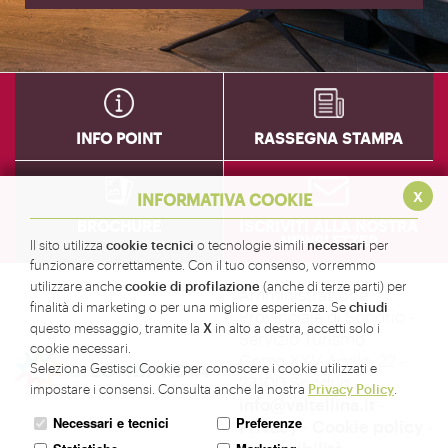
INFO POINT
RASSEGNA STAMPA
x
INFORMATIVA COOKIE
BROCHURE
ISCRIVITI ALLA NOSTRA
NEWSLETTER
cookie tecnici
necessari
Il sito utilizza
o tecnologie simili
per
funzionare correttamente. Con il tuo consenso, vorremmo
cookie di profilazione
utilizzare anche
(anche di terze parti) per
Amministrazione
chiudi
finalità di marketing o per una migliore esperienza. Se
Provinciale di Sondrio -
X
questo messaggio, tramite la
in alto a destra, accetti solo i
Servizio Turismo
cookie necessari.
Corso XXV Aprile, 22 -
Seleziona Gestisci Cookie per conoscere i cookie utilizzati e
23100 Sondrio -
Privacy Policy
impostare i consensi. Consulta anche la nostra
.
info@valtellina.it
-
Necessari e tecnici
Preferenze
Privacy
-
Cookie policy
-
Accessibilità