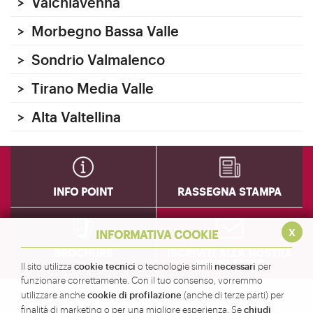
>
Valchiavenna
>
Morbegno Bassa Valle
>
Sondrio Valmalenco
>
Tirano Media Valle
>
Alta Valtellina
INFO POINT
RASSEGNA STAMPA
x
INFORMATIVA COOKIE
BROCHURE
ISCRIVITI ALLA NOSTRA
NEWSLETTER
cookie tecnici
necessari
Il sito utilizza
o tecnologie simili
per
funzionare correttamente. Con il tuo consenso, vorremmo
cookie di profilazione
utilizzare anche
(anche di terze parti) per
Amministrazione
chiudi
finalità di marketing o per una migliore esperienza. Se