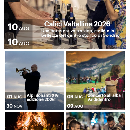
Calici Valtellina 2026
10
AUG
Una notte estiva tra vino, stelle e la
bellezza del centro storico di Sondrio.
10
AUG
Alpi Sonanti XIV
Concerto all'alba |
01
09
AUG
AUG
edizione 2026
Valdidentro
30
09
NOV
AUG