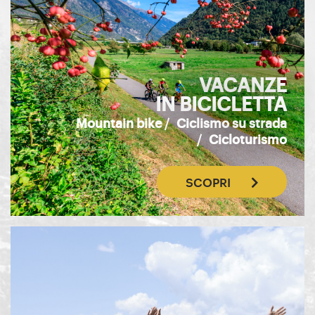
VACANZE
IN BICICLETTA
Mountain bike
/
Ciclismo su strada
/
Cicloturismo
SCOPRI