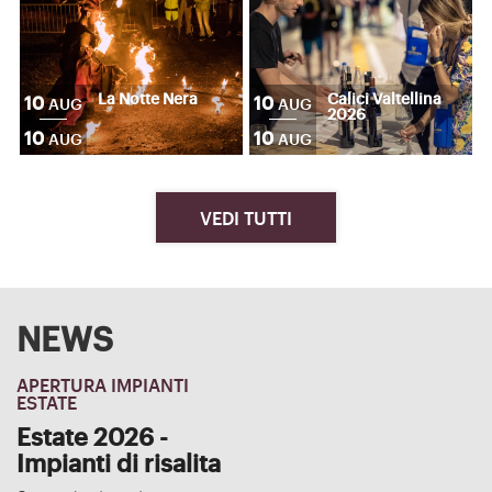
La Notte Nera
Calici Valtellina
10
10
AUG
AUG
2026
10
10
AUG
AUG
VEDI TUTTI
NEWS
APERTURA IMPIANTI
ESTATE
Estate 2026 -
Impianti di risalita